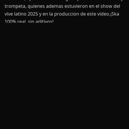
trompeta, quienes ademas estuvieron en el show del
vive latino 2025 y en la produccion de este video.¡Ska
100% real, sin aditivos!
Con una trayectoria sólida y una propuesta que
combina fuerza femenina, identidad latinoamericana y
ritmos rebeldes, Alto Grado se ha ganado el respeto
del público en Colombia, México, Argentina y Estados
Unidos. Han compartido escenario con leyendas como
Los Auténticos Decadentes, Inspector, Los Rabanes, y
muchos más. Su presentación en el cierre de Rock al
Parque 2023, junto a Los Decadentes, fue un momento
histórico que reafirmó su posición en el mapa musical.
Este nuevo video marca otro paso firme de la banda,
que viene soltando fuego con el EP “Una y Otra Vez” y
ahora con este nuevo single que, sin duda, será himno