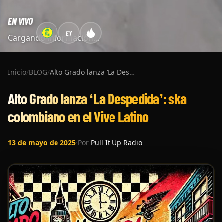
EN VIVO
EY
Cargando información...
Inicio
/
BLOG
/
Alto Grado lanza ‘La Despedida’: ska colombiano en el Vive Latino
Alto Grado lanza ‘La Despedida’: ska
colombiano en el Vive Latino
13 de mayo de 2025
·
Por
Pull It Up Radio