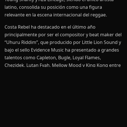
latino, consolida su posición como una figura
relevante en la escena internacional del reggae.
Costa Rebel ha destacado en el último año
principalmente por ser el compositor y beat maker del
“Uhuru Riddim”, que producido por Little Lion Sound y
bajo el sello Evidence Music ha presentado a grandes
talentos como Capleton, Bugle, Loyal Flames,
Chezidek, Lutan Fyah, Mellow Mood y King Kong entre
muchos otros. Como productor resaltan temas con
Million Stylez, Elijah Prophet, Cedric Myton, Freedom
Sounds, Pipo Ti, Blackdali e incluso como solista con su
tema “Todo El Día”.
Para el lanzamiento de “Qué Dicha” se está llevando a
cabo una extensa campaña de promoción en redes
sociales acompañada del lanzamiento del visualizer