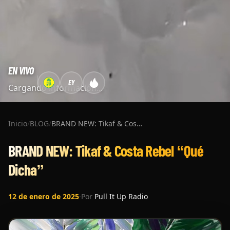
EN VIVO
EY
Cargando información...
Inicio
/
BLOG
/
BRAND NEW: Tikaf & Costa Rebel “Qué Dicha”
BRAND NEW: Tikaf & Costa Rebel “Qué
Dicha”
12 de enero de 2025
·
Por
Pull It Up Radio