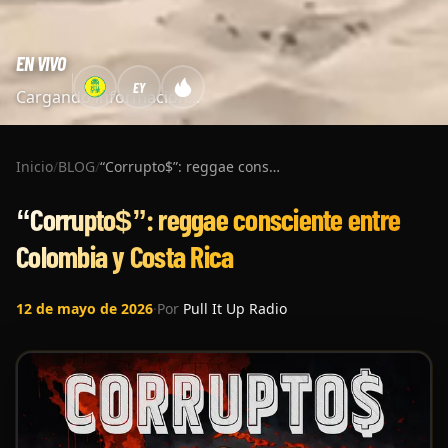
EN VIVO
EY
Cargando información...
Inicio
/
BLOG
/
“Corrupto$”: reggae consciente entre Colombia y Costa Rica
“Corrupto$”: reggae consciente entre
Colombia y Costa Rica
12 de mayo de 2026
·
Por
Pull It Up Radio