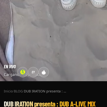
EN VIVO
EY
Cargando información...
Inicio
/
BLOG
/
DUB IRATION presenta : DUB A​-​LIVE MIX "Deep in the Iration"
DUB IRATION presenta : DUB A​-​LIVE MIX