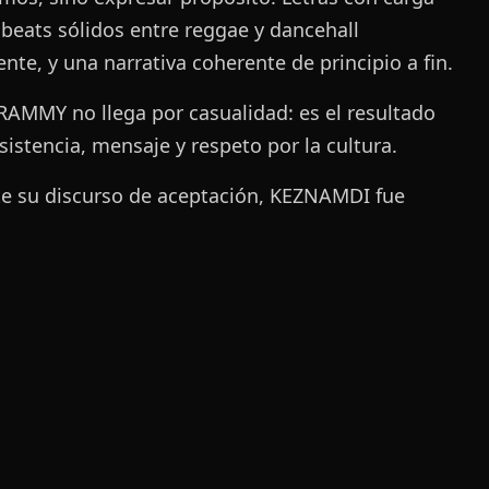
, beats sólidos entre reggae y dancehall
ente, y una narrativa coherente de principio a fin.
RAMMY no llega por casualidad: es el resultado
sistencia, mensaje y respeto por la cultura.
e su discurso de aceptación, KEZNAMDI fue
y directo, dejando uno de los momentos más
icos de la noche:
egoría Best Reggae Album en los GRAMMY 68
 proyectos que representan distintas visiones del
actual: raíces, espiritualidad, introspección,
ia y evolución sonora.
tulos nominados oficialmente fueron: