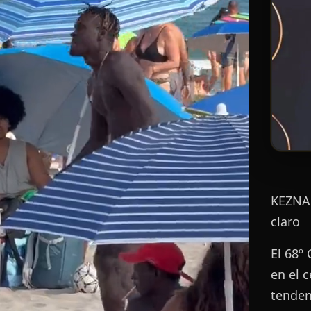
KEZNAM
claro
El 68º
en el 
tenden