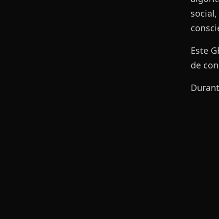
social
consci
Este G
de con
Durant
claro 
autént
La cat
reunió
reggae 
herenc
e Privacidad
Aviso Legal
Los tí