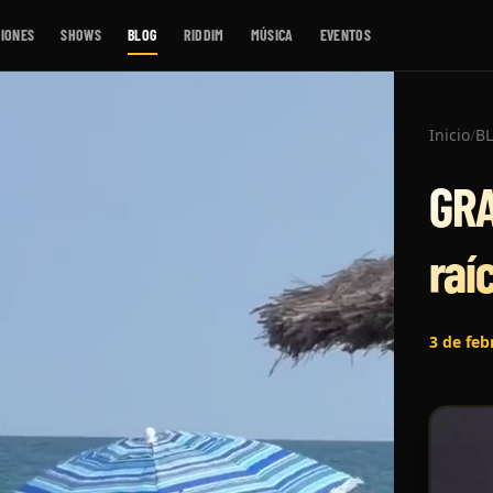
IONES
SHOWS
BLOG
RIDDIM
MÚSICA
EVENTOS
Inicio
/
B
GRA
raí
3 de feb