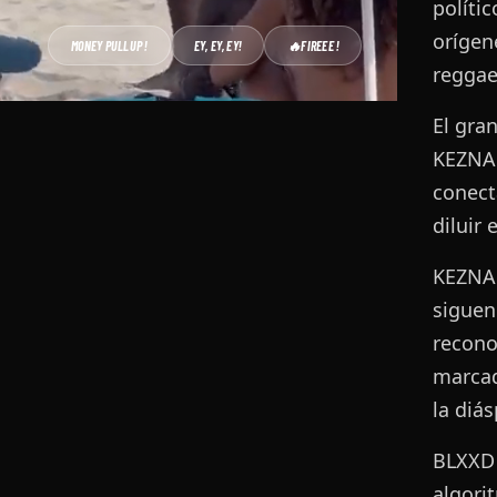
políti
orígen
MONEY PULLUP !
EY, EY, EY!
🔥
FIREEE !
reggae
El gra
KEZNA
conect
diluir 
KEZNA
siguen
recono
marcad
la diá
BLXXD 
algori