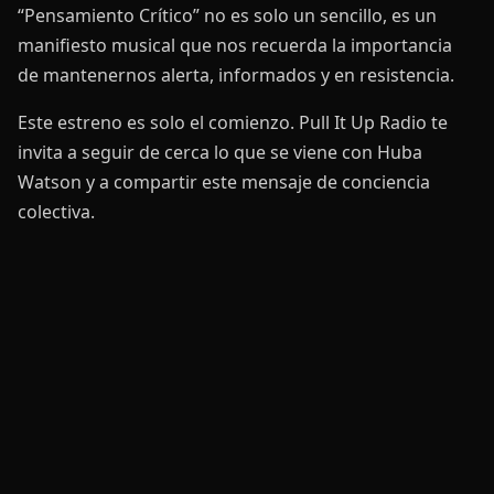
“Pensamiento Crítico” no es solo un sencillo, es un
manifiesto musical que nos recuerda la importancia
de mantenernos alerta, informados y en resistencia.
Este estreno es solo el comienzo. Pull It Up Radio te
invita a seguir de cerca lo que se viene con Huba
Watson y a compartir este mensaje de conciencia
colectiva.
📡 Sigue conectado con la música que eleva la mente.
Visítanos en www.pullitupradio.com
#HubaWatson #PensamientoCrítico #Reggaeville
#CostaRicaReggae #LatinoaméricaConsciente
#PullItUpRadio #ReggaeEnEspañol
#ReggaeResistencia