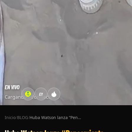
EN VIVO
EY
Cargando información...
Inicio
/
BLOG
/
Huba Watson lanza “Pensamiento Crítico” en Reggaeville