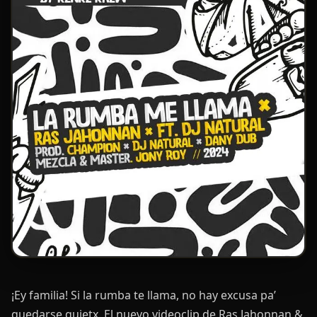
¡Ey familia! Si la rumba te llama, no hay excusa pa’
quedarse quietx. El nuevo videoclip de Ras Jahonnan &