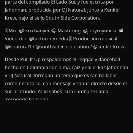
parte del compilado El Lado Sur, y fue escrita por
Jahonnan, producida por DJ Natural, junto a Kenke
Krew, bajo el sello South Side Corporation.
🎚️ Mix: @lexxchanyer 🎧 Mastering: @jonyroyoficial 📽️
Video clip: @taktocinemedia 🎚️ Producción musical:
@isnatural1 / @southsidecorporation / @kenke_krew
Desde Pull It Up respaldamos el reggae y dancehall
hecho en Colombia con alma, raíz y calle. Ras Jahonnan
y DJ Natural entregan un tema que es tan bailable
como necesario, con mensaje y sabor, directo desde el
sur profundo. Ya lo sabes: si la rumba te llama…
¡responde bailando!