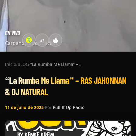
EN VIVO
EY
Cargando información...
Inicio
/
BLOG
/
“La Rumba Me Llama” – RAS JAHONNAN & DJ NATURAL
“La Rumba Me Llama” – RAS JAHONNAN
& DJ NATURAL
11 de julio de 2025
·
Por
Pull It Up Radio