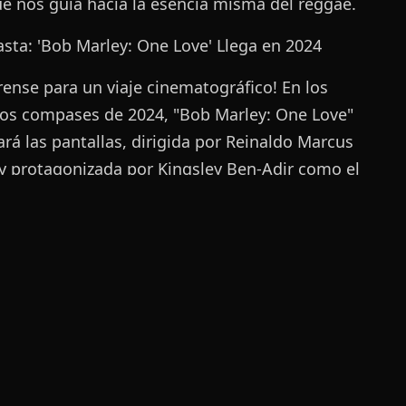
ue nos guía hacia la esencia misma del reggae.
asta: 'Bob Marley: One Love' Llega en 2024
rense para un viaje cinematográfico! En los
os compases de 2024, "Bob Marley: One Love"
ará las pantallas, dirigida por Reinaldo Marcus
y protagonizada por Kingsley Ben-Adir como el
del reggae. Este filme promete explorar las
didades de la vida, la música y el mensaje de
 unidad que Bob Marley tejía en su legado.
 Records y Récords: Legend Permanece
ble
os de récords en el 2024. El álbum recopilatorio
 Marley, "Legend" del año 1984, continúa siendo