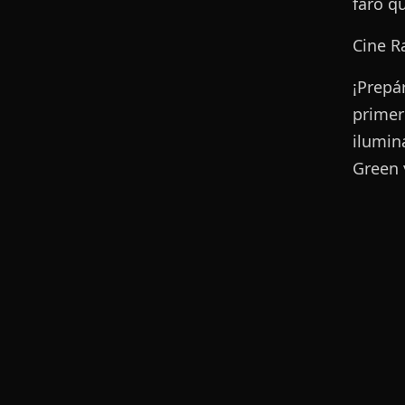
faro q
Cine R
¡Prepá
primer
ilumin
Green 
ícono 
profun
amor y
Reggae
Imbati
e Privacidad
Aviso Legal
Hablem
de Bob