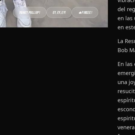
del re
MONEY PULLUP !
EY, EY, EY!
🔥
FIREEE !
en las
en est
La Res
Bob Ma
En las
emergi
una jo
resuci
espíri
escond
espiri
venera