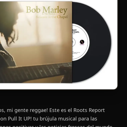
os, mi gente reggae! Este es el Roots Report
on Pull It UP! tu brújula musical para las
iones positivas y las noticias frescas del mundo