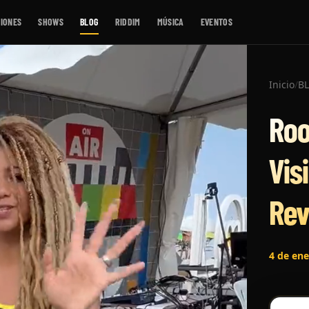
IONES
SHOWS
BLOG
RIDDIM
MÚSICA
EVENTOS
Inicio
/
B
Roo
Vis
Rev
4 de en