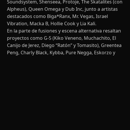
Soundsystem, Shenseea, Protoje, The Skatalites (con
Alpheus), Queen Omega y Dub Inc, junto a artistas
destacados como Biga*Ranx, Mr. Vegas, Israel
Vibration, Macka B, Hollie Cook y Lia Kali.
En la parte de fusiones y escena alternativa resaltan
proyectos como G-5 (Kiko Veneno, Muchachito, El
Canijo de Jerez, Diego “Ratón” y Tomasito), Greentea
Peng, Charly Black, Kybba, Pure Negga, Eskorzo y
Natalia Doco, mientras que el área dub mantiene su
esencia con Alpha Steppa y Omega Nebula. Aún
quedan más artistas por anunciar en los próximos
meses.
En cuanto a la boletería, el festival ofrece diferentes
modalidades que suelen incluir abonos completos (6
días) y entradas por jornada, con precios en fases
que arrancan aproximadamente desde los 220–250
euros para el abono general anticipado,