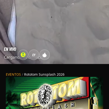
EN VIVO
EY
Cargando información...
EVENTOS
/
Rototom Sunsplash 2026