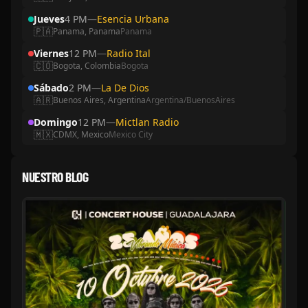
Jueves
4 PM
—
Esencia Urbana
🇵🇦
Panama, Panama
Panama
Viernes
12 PM
—
Radio Ital
🇨🇴
Bogota, Colombia
Bogota
Sábado
2 PM
—
La De Dios
🇦🇷
Buenos Aires, Argentina
Argentina/BuenosAires
Domingo
12 PM
—
Mictlan Radio
🇲🇽
CDMX, Mexico
Mexico City
NUESTRO BLOG