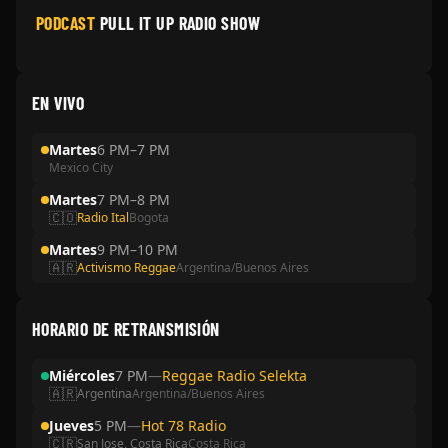
PODCAST
PULL IT UP RADIO SHOW
EN VIVO
Martes
6 PM–7 PM
Mexico City
Martes
7 PM–8 PM
🇨🇴
Radio Ital
Bogota
Martes
9 PM–10 PM
🇦🇷
Activismo Reggae
Argentina/Buenos Aires
HORARIO DE RETRANSMISIÓN
Miércoles
7 PM
—
Reggae Radio Selekta
🇦🇷
Argentina
Argentina/Buenos Aires
Jueves
5 PM
—
Hot 78 Radio
🇨🇷
San Jose, Costa Rica
Costa Rica