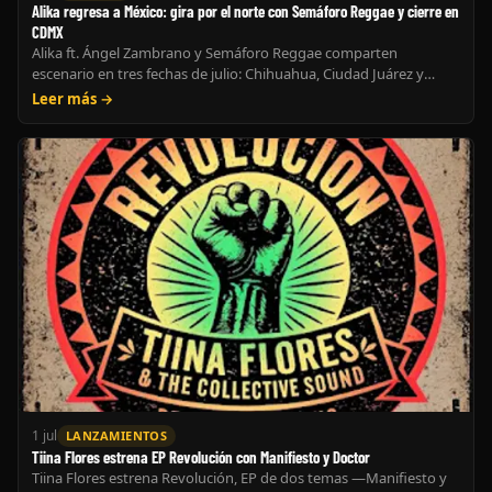
Alika regresa a México: gira por el norte con Semáforo Reggae y cierre en
CDMX
Alika ft. Ángel Zambrano y Semáforo Reggae comparten
escenario en tres fechas de julio: Chihuahua, Ciudad Juárez y
CDMX. El reggae latinoamericano hace escala en el norte.
Leer más →
1 jul
LANZAMIENTOS
Tiina Flores estrena EP Revolución con Manifiesto y Doctor
Tiina Flores estrena Revolución, EP de dos temas —Manifiesto y