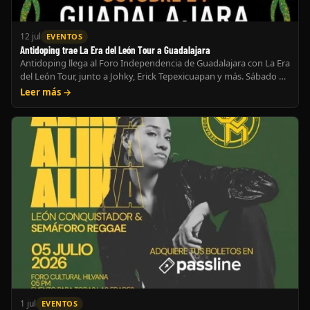
12 jul
EVENTOS
Antidoping trae La Era del León Tour a Guadalajara
Antidoping llega al Foro Independencia de Guadalajara con La Era
del León Tour, junto a Johky, Erick Tepexicuapan y más. Sábado 24
de octubre.
Leer más →
1 jul
EVENTOS