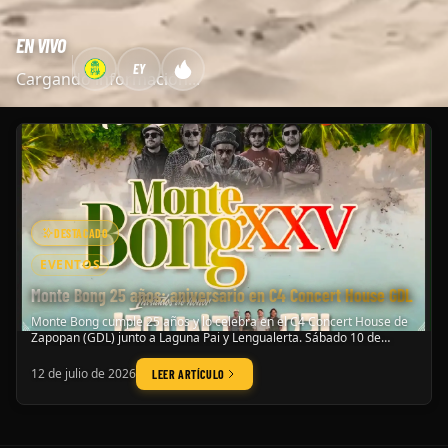
EN VIVO
EY
Cargando información...
DESTACADO
EVENTOS
Monte Bong 25 años: aniversario en C4 Concert House GDL
Monte Bong cumple 25 años y lo celebra en el C4 Concert House de
Zapopan (GDL) junto a Laguna Pai y Lengualerta. Sábado 10 de
octubre de 2026.
12 de julio de 2026
LEER ARTÍCULO