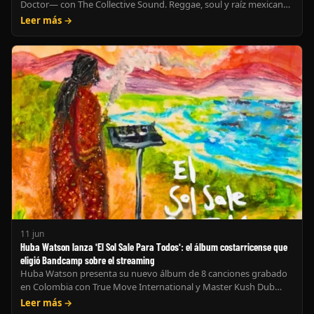
Doctor— con The Collective Sound. Reggae, soul y raíz mexicana
bajo el sello Voxsayab.
Leer más →
11 jun
Huba Watson lanza 'El Sol Sale Para Todos': el álbum costarricense que
eligió Bandcamp sobre el streaming
Huba Watson presenta su nuevo álbum de 8 canciones grabado
en Colombia con True Move International y Master Kush Dub
System. Roots, steppas y dancehall consciente — solo en
Leer más →
Bandcamp. (184 caracteres — recortar a: "Huba Watson estrena