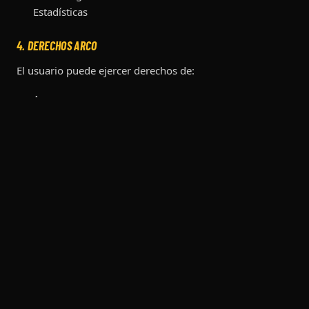
Estadísticas
4. DERECHOS ARCO
El usuario puede ejercer derechos de:
Acceso
Rectificación
Cancelación
Oposición
5. TRANSFERENCIAS
Se podrán compartir datos con proveedores tecnológicos.
6. MEDIOS PARA EJERCER DERECHOS
pullitupradio@gmail.com