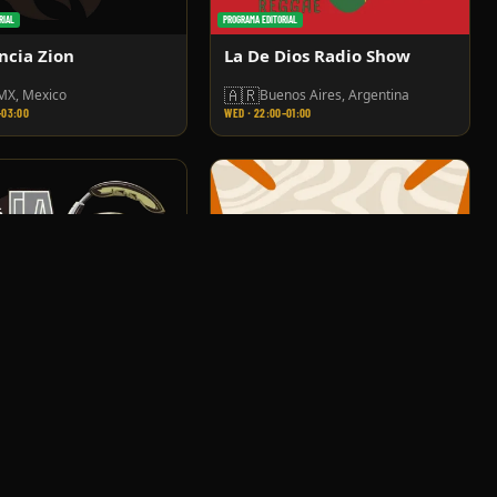
RIAL
PROGRAMA EDITORIAL
ncia Zion
La De Dios Radio Show
🇦🇷
X, Mexico
Buenos Aires, Argentina
–03:00
WED · 22:00–01:00
RIAL
PROGRAMA EDITORIAL
pa del Sargento
Legado Africano
🇨🇴
X, Mexico
Tunja, Colombia
–03:00
FRI · 19:00–21:00