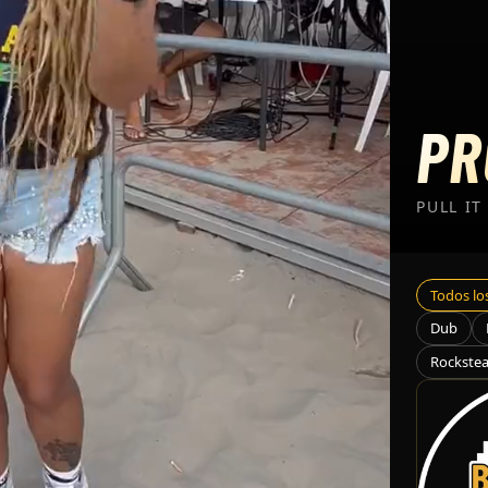
PR
PULL IT
Todos l
Dub
Rockste