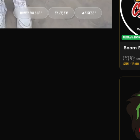
MONEY PULLUP !
EY, EY, EY!
🔥
FIREEE !
PROGRAMA EDITO
Boom B
🇨🇷
San
SUN · 14:00