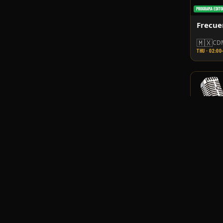
PROGRAMA EDITO
Frecue
🇲🇽
CDM
THU · 02:00
PROGRAMA EDITO
e Privacidad
Aviso Legal
La Tro
🇲🇽
CDM
WED · 02:00