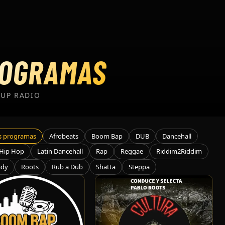
OGRAMAS
 UP RADIO
os programas
Afrobeats
Boom Bap
DUB
Dancehall
Hip Hop
Latin Dancehall
Rap
Reggae
Riddim2Riddim
ady
Roots
Rub a Dub
Shatta
Steppa