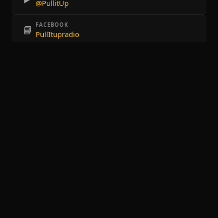
@PullitUp
FACEBOOK
📘
PullItupradio
TIKTOK
🎵
@pullitupradio
UBICACIÓN
📍
Guadalajara
CATEGORÍAS