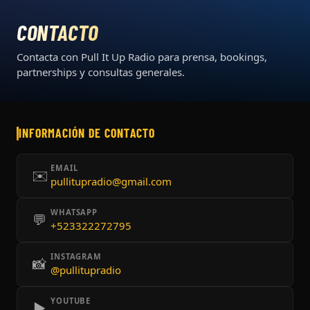
CONTACTO
Contacta con Pull It Up Radio para prensa, bookings,
partnerships y consultas generales.
INFORMACIÓN DE CONTACTO
EMAIL
✉️
pullitupradio@gmail.com
WHATSAPP
💬
+523322272795
INSTAGRAM
📸
@pullitupradio
YOUTUBE
▶️