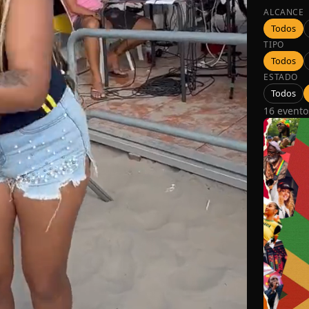
Gaasp
ALCANCE
Todos
Ver
TIPO
Todos
ESTADO
Todos
16 evento