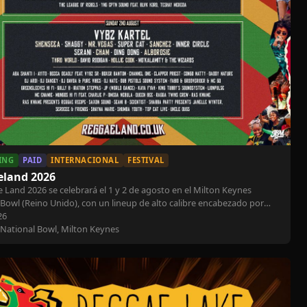
ING
PAID
INTERNACIONAL
FESTIVAL
eland 2026
 Land 2026 se celebrará el 1 y 2 de agosto en el Milton Keynes
 Bowl (Reino Unido), con un lineup de alto calibre encabezado por
tel, Shenseea, Shaggy y Beenie Man & Morgan Heritage. Con más de
26
tas en siete escenarios y entradas ya sold out, se consolida como uno
 National Bowl, Milton Keynes
estivales más importantes de reggae y dancehall en Europa.