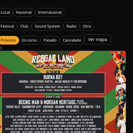
erpark Amsterdam
Local
Nacional
Internacional
 evento
Festival
Club
Sound System
Radio
Otro
Ver mapa
Próximo
En curso
Pasado
Cancelado
s