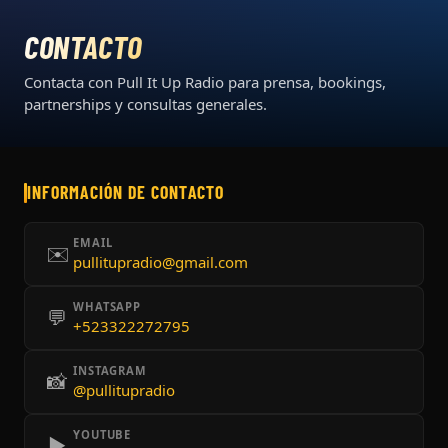
CONTACTO
Contacta con Pull It Up Radio para prensa, bookings,
partnerships y consultas generales.
INFORMACIÓN DE CONTACTO
EMAIL
✉️
pullitupradio@gmail.com
WHATSAPP
💬
+523322272795
INSTAGRAM
📸
@pullitupradio
YOUTUBE
▶️