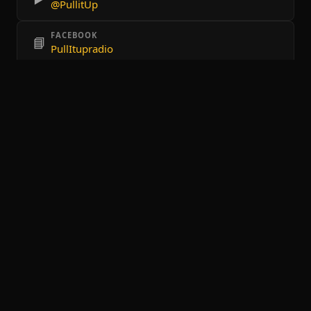
@PullitUp
FACEBOOK
📘
PullItupradio
TIKTOK
🎵
@pullitupradio
UBICACIÓN
📍
Guadalajara
CATEGORÍAS