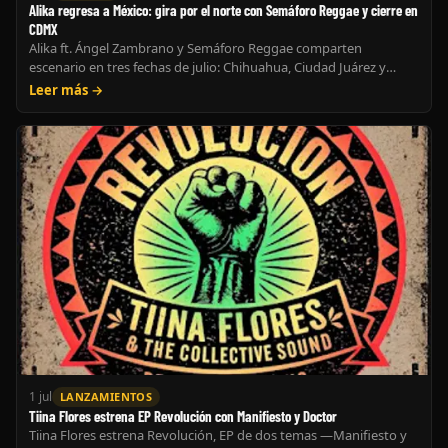
Alika regresa a México: gira por el norte con Semáforo Reggae y cierre en
CDMX
Alika ft. Ángel Zambrano y Semáforo Reggae comparten
escenario en tres fechas de julio: Chihuahua, Ciudad Juárez y
CDMX. El reggae latinoamericano hace escala en el norte.
Leer más →
1 jul
LANZAMIENTOS
Tiina Flores estrena EP Revolución con Manifiesto y Doctor
Tiina Flores estrena Revolución, EP de dos temas —Manifiesto y