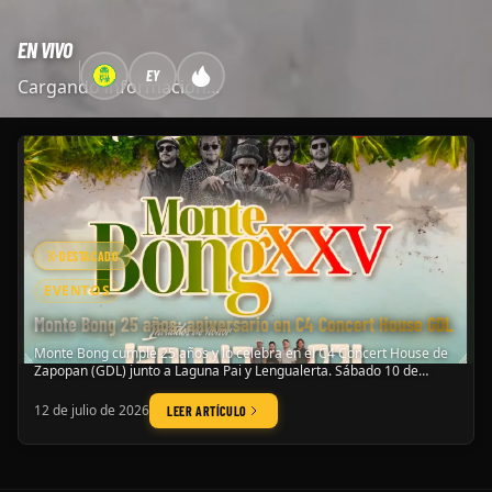
EN VIVO
EY
Cargando información...
DESTACADO
EVENTOS
Monte Bong 25 años: aniversario en C4 Concert House GDL
Monte Bong cumple 25 años y lo celebra en el C4 Concert House de
Zapopan (GDL) junto a Laguna Pai y Lengualerta. Sábado 10 de
octubre de 2026.
12 de julio de 2026
LEER ARTÍCULO