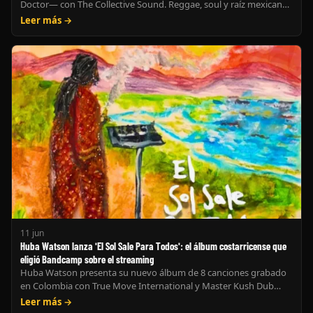
Doctor— con The Collective Sound. Reggae, soul y raíz mexicana
bajo el sello Voxsayab.
Leer más →
11 jun
Huba Watson lanza 'El Sol Sale Para Todos': el álbum costarricense que
eligió Bandcamp sobre el streaming
Huba Watson presenta su nuevo álbum de 8 canciones grabado
en Colombia con True Move International y Master Kush Dub
System. Roots, steppas y dancehall consciente — solo en
Leer más →
Bandcamp. (184 caracteres — recortar a: "Huba Watson estrena