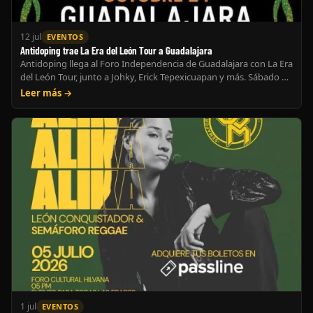
12 jul
EVENTOS
Antidoping trae La Era del León Tour a Guadalajara
Antidoping llega al Foro Independencia de Guadalajara con La Era
del León Tour, junto a Johky, Erick Tepexicuapan y más. Sábado 24
de octubre.
Leer más →
1 jul
EVENTOS