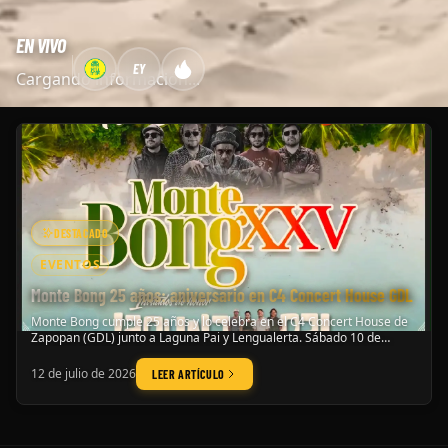
EN VIVO
EY
Cargando información...
DESTACADO
EVENTOS
Monte Bong 25 años: aniversario en C4 Concert House GDL
Monte Bong cumple 25 años y lo celebra en el C4 Concert House de
Zapopan (GDL) junto a Laguna Pai y Lengualerta. Sábado 10 de
octubre de 2026.
12 de julio de 2026
LEER ARTÍCULO