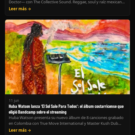
Doctor— con The Collective Sound. Reggae, soul y raíz mexicana
bajo el sello Voxsayab.
Leer más →
11 jun
Huba Watson lanza 'El Sol Sale Para Todos': el álbum costarricense que
eligió Bandcamp sobre el streaming
Huba Watson presenta su nuevo álbum de 8 canciones grabado
en Colombia con True Move International y Master Kush Dub
System. Roots, steppas y dancehall consciente — solo en
Leer más →
Bandcamp. (184 caracteres — recortar a: "Huba Watson estrena