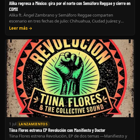
Alika regresa a México: gira por el norte con Semáforo Reggae y cierre en
CDMX
Alika ft. Ángel Zambrano y Semáforo Reggae comparten
escenario en tres fechas de julio: Chihuahua, Ciudad Juárez y
CDMX. El reggae latinoamericano hace escala en el norte.
Leer más →
1 jul
LANZAMIENTOS
Tiina Flores estrena EP Revolución con Manifiesto y Doctor
Tiina Flores estrena Revolución, EP de dos temas —Manifiesto y