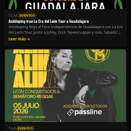
12 jul
EVENTOS
Antidoping trae La Era del León Tour a Guadalajara
Antidoping llega al Foro Independencia de Guadalajara con La Era
del León Tour, junto a Johky, Erick Tepexicuapan y más. Sábado 24
de octubre.
Leer más →
1 jul
EVENTOS